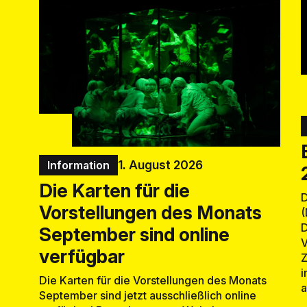
1. August 2026
Information
Die Karten für die
D
Vorstellungen des Monats
(
D
September sind online
V
verfügbar
Z
i
Die Karten für die Vorstellungen des Monats
a
September sind jetzt ausschließlich online