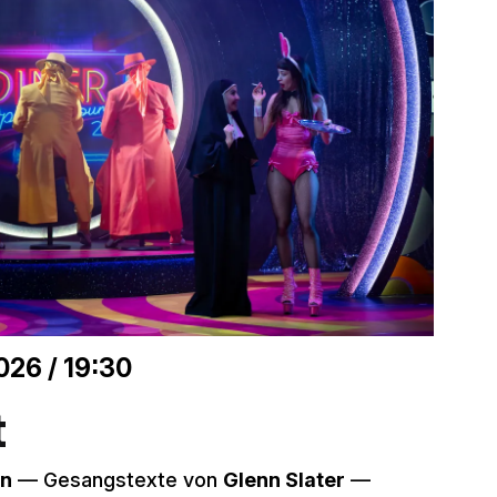
026 / 19:30
t
en
–– Gesangstexte von
Glenn Slater
––