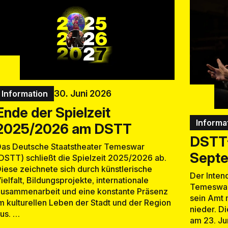
30. Juni 2026
Information
Ende der Spielzeit
Informa
2025/2026 am DSTT
DSTT-
as Deutsche Staatstheater Temeswar
Septe
DSTT) schließt die Spielzeit 2025/2026 ab.
iese zeichnete sich durch künstlerische
Der Inten
ielfalt, Bildungsprojekte, internationale
Temeswar 
usammenarbeit und eine konstante Präsenz
sein Amt 
m kulturellen Leben der Stadt und der Region
nieder. D
us. …
am 23. Ju