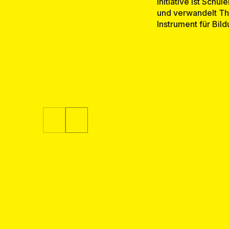
Initiative ist Sch
und verwandelt Th
Instrument für Bil