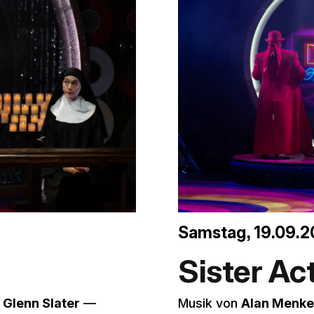
Samstag, 19.09.2
Sister Ac
n
Glenn Slater
––
Musik von
Alan Menk