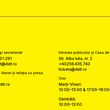
și secretariat
Intrarea publicului și Casa de
01.291
Str. Alba Iulia, nr. 2
at@dstt.ro
+40256.435.743
tickets@dstt.ro
 literar și relația cu presa
Orar
tt.ro
Marți–Vineri:
10:00–13:00 & 17:00–19:00
Sâmbătă:
10:00–13:00