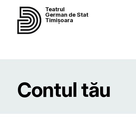
Teatrul
German de Stat
Timișoara
Contul tău