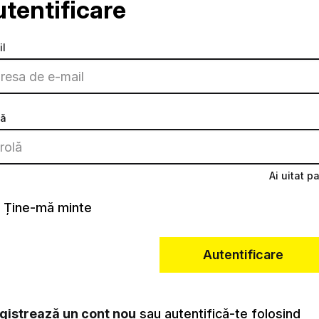
tentificare
il
lă
Ai uitat p
Ține-mă minte
Autentificare
egistrează un cont nou
sau autentifică-te folosind