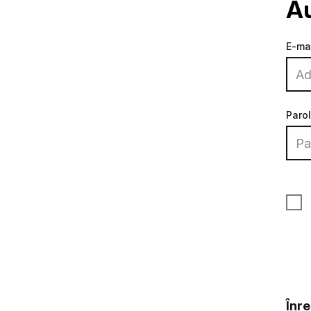
Au
E-ma
Paro
Înr