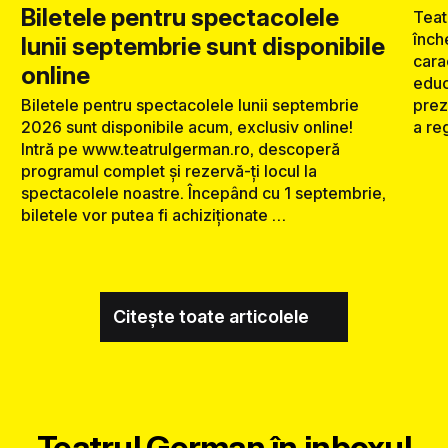
Biletele pentru spectacolele
Teat
înch
lunii septembrie sunt disponibile
carac
online
educ
prez
Biletele pentru spectacolele lunii septembrie
a reg
2026 sunt disponibile acum, exclusiv online!
Intră pe www.teatrulgerman.ro, descoperă
programul complet și rezervă-ți locul la
spectacolele noastre. Începând cu 1 septembrie,
biletele vor putea fi achiziționate …
Citește toate articolele
Teatrul German în inboxul