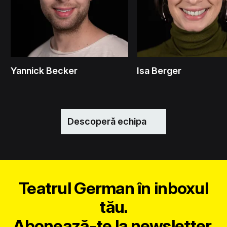
Yannick Becker
Isa Berger
Descoperă echipa
Teatrul German în inboxul
tău.
Abonează-te la newsletter.