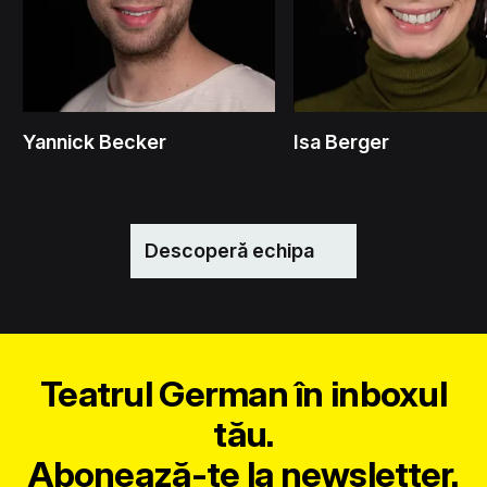
Yannick Becker
Isa Berger
Descoperă echipa
Teatrul German în inboxul
tău.
Abonează-te la newsletter.