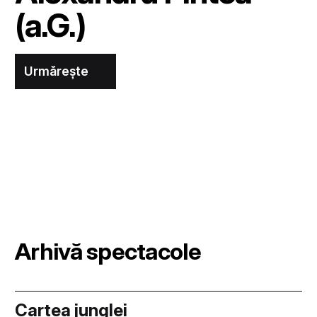
(a.G.)
Urmărește
Arhivă spectacole
Cartea junglei