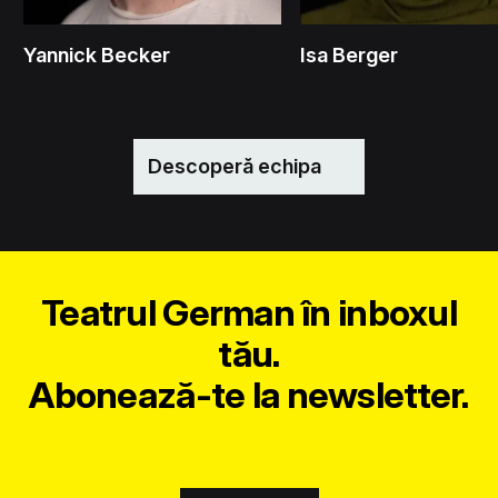
Yannick Becker
Isa Berger
Descoperă echipa
Teatrul German în inboxul
tău.
Abonează-te la newsletter.