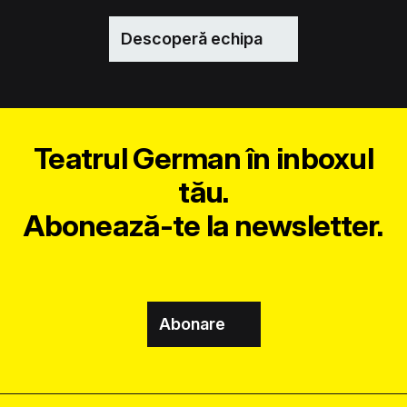
Descoperă echipa
Teatrul German în inboxul
tău.
Abonează-te la newsletter.
Abonare