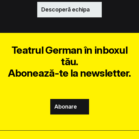
Descoperă echipa
Teatrul German în inboxul
tău.
Abonează-te la newsletter.
Abonare