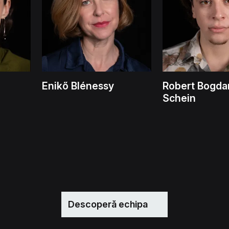
Enikő Blénessy
Robert Bogda
Schein
Descoperă echipa