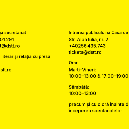
și secretariat
Intrarea publicului și Casa de
01.291
Str. Alba Iulia, nr. 2
at@dstt.ro
+40256.435.743
tickets@dstt.ro
 literar și relația cu presa
Orar
tt.ro
Marți–Vineri:
10:00–13:00 & 17:00–19:00
Sâmbătă:
10:00–13:00
precum și cu o oră înainte 
începerea spectacolelor