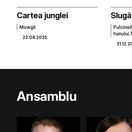
Cartea junglei
Slugă 
Mowgli
Pulcinel
hanului,
22.04.2025
31.12.
Ansamblu