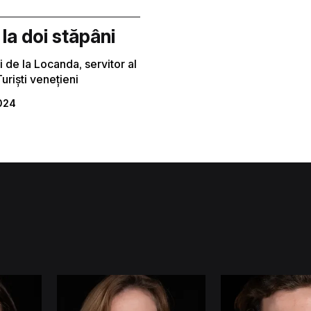
la doi stăpâni
li de la Locanda, servitor al
Turiști venețieni
2024