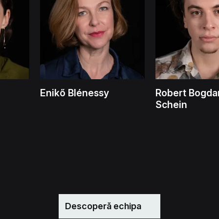
Enikő Blénessy
Robert Bogda
Schein
Descoperă echipa