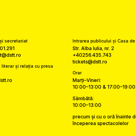
și secretariat
Intrarea publicului și Casa de
01.291
Str. Alba Iulia, nr. 2
at@dstt.ro
+40256.435.743
tickets@dstt.ro
 literar și relația cu presa
Orar
tt.ro
Marți–Vineri:
10:00–13:00 & 17:00–19:00
Sâmbătă:
10:00–13:00
precum și cu o oră înainte 
începerea spectacolelor