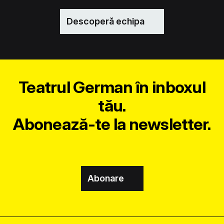
Descoperă echipa
Teatrul German în inboxul
tău.
Abonează-te la newsletter.
Abonare