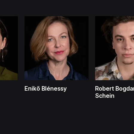
Enikő Blénessy
Robert Bogda
Schein