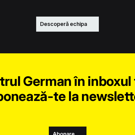
Descoperă echipa
trul German în inboxul 
onează-te la newslett
Abonare