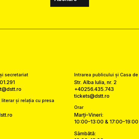
și secretariat
Intrarea publicului și Casa de
01.291
Str. Alba Iulia, nr. 2
at@dstt.ro
+40256.435.743
tickets@dstt.ro
 literar și relația cu presa
Orar
tt.ro
Marți–Vineri:
10:00–13:00 & 17:00–19:00
Sâmbătă: