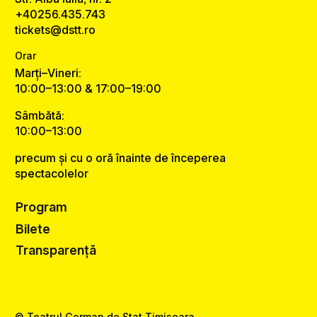
+40256.435.743
tickets@dstt.ro
Orar
Marți–Vineri:
10:00–13:00 & 17:00–19:00
Sâmbătă:
10:00–13:00
precum și cu o oră înainte de începerea
spectacolelor
Program
Bilete
Transparență
© Teatrul German de Stat Timișoara