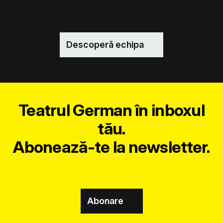
Descoperă echipa
Teatrul German în inboxul
tău.
Abonează-te la newsletter.
Abonare