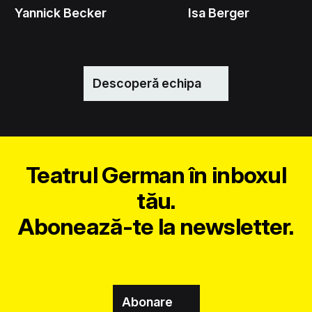
Yannick Becker
Isa Berger
Descoperă echipa
Teatrul German în inboxul
tău.
Abonează-te la newsletter.
Abonare