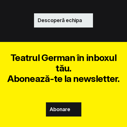
Descoperă echipa
Teatrul German în inboxul
tău.
Abonează-te la newsletter.
Abonare