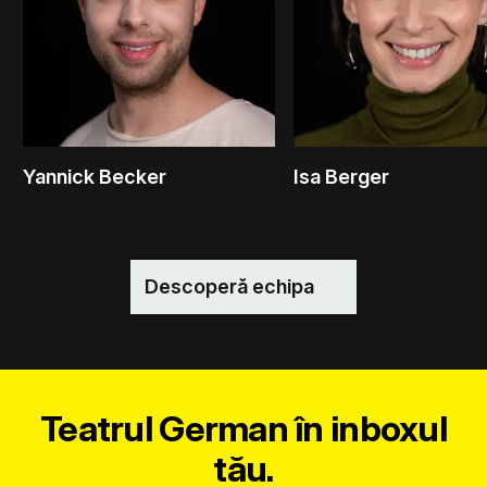
Yannick Becker
Isa Berger
Descoperă echipa
Teatrul German în inboxul
tău.