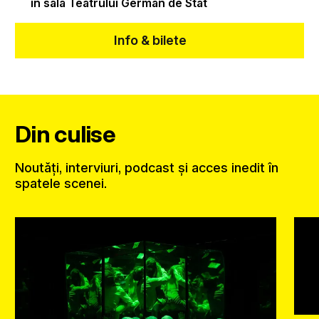
în sala Teatrului German de Stat
Info & bilete
Din culise
Noutăți, interviuri, podcast și acces inedit în
spatele scenei.