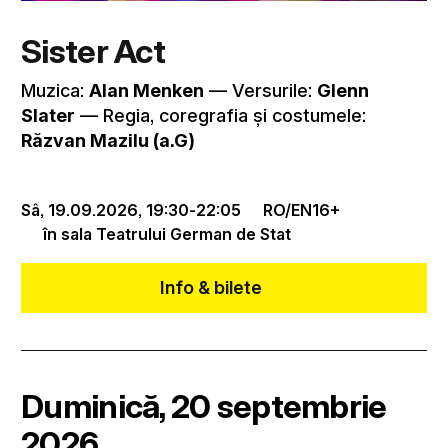
Sister Act
Muzica:
Alan Menken
–– Versurile:
Glenn
Slater
–– Regia, coregrafia și costumele:
Răzvan Mazilu (a.G)
Sâ, 19.09.2026,
19:30
-
22:05
RO/EN
16+
în sala Teatrului German de Stat
Info & bilete
Duminică, 20 septembrie
2026