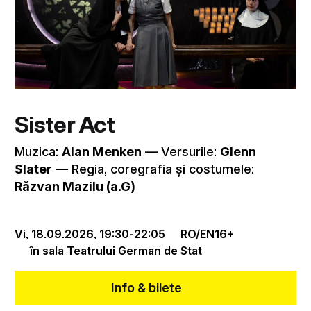
Sister Act
Muzica:
Alan Menken
–– Versurile:
Glenn
Slater
–– Regia, coregrafia și costumele:
Răzvan Mazilu (a.G)
Vi, 18.09.2026,
19:30
-
22:05
RO/EN
16+
în sala Teatrului German de Stat
Info & bilete