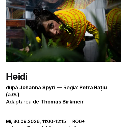
Heidi
după
Johanna Spyri
–– Regia:
Petra Rațiu
(a.G.)
Adaptarea de
Thomas Birkmeir
Mi, 30.09.2026,
11:00
-
12:15
RO
6+