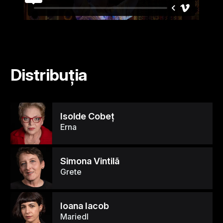
Distribuția
Isolde Cobeţ
Erna
Simona Vintilã
Grete
Ioana Iacob
Mariedl