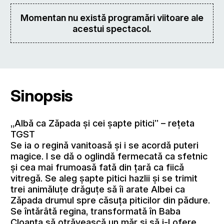
Momentan nu există programări viitoare ale
acestui spectacol.
Sinopsis
„Albă ca Zăpada şi cei şapte pitici” – reţeta
TGST
Se ia o regină vanitoasă şi i se acordă puteri
magice. I se dă o oglindă fermecată ca sfetnic
şi cea mai frumoasă fată din ţară ca fiică
vitregă. Se aleg şapte pitici hazlii şi se trimit
trei animăluţe drăguţe să îi arate Albei ca
Zăpada drumul spre căsuţa piticilor din pădure.
Se întărâtă regina, transformată în Baba
Cloanţa să otrăvească un măr şi să i-l ofere