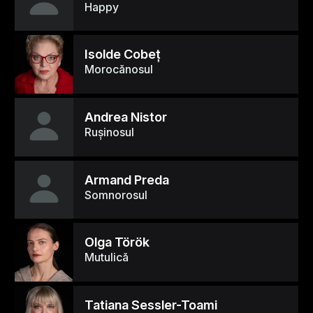
Happy
Isolde Cobeţ
Morocănosul
Andrea Nistor
Ruşinosul
Armand Preda
Somnorosul
Olga Török
Mutulică
Tatiana Sessler-Toami