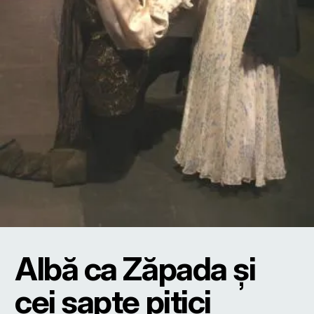
Albă ca Zăpada şi
cei şapte pitici