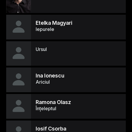
Etelka Magyari
Iepurele
Ursul
Ina Ionescu
Ariciul
Ramona Olasz
Înţeleptul
Iosif Csorba