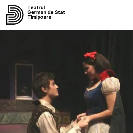
Teatrul
German de Stat
Timișoara