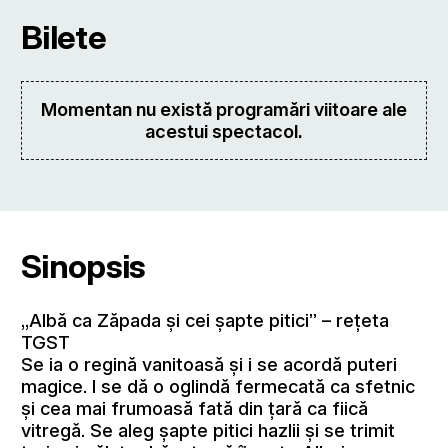
Bilete
Momentan nu există programări viitoare ale
acestui spectacol.
Sinopsis
„Albă ca Zăpada şi cei şapte pitici” – reţeta
TGST
Se ia o regină vanitoasă şi i se acordă puteri
magice. I se dă o oglindă fermecată ca sfetnic
şi cea mai frumoasă fată din ţară ca fiică
vitregă. Se aleg şapte pitici hazlii şi se trimit