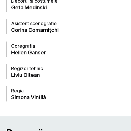
Decorul şi costumele
Geta Medinski
Asistent scenografie
Corina Comarniţchi
Coregrafia
Hellen Ganser
Regizor tehnic
Liviu Oltean
Regia
Simona Vintilã