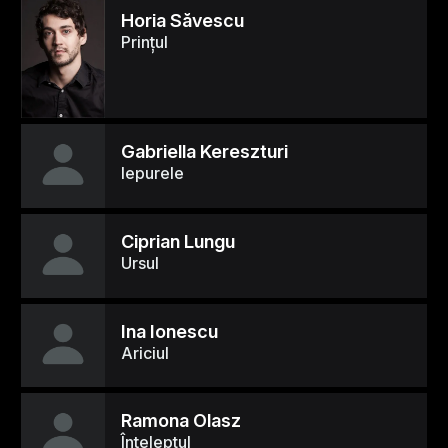
Horia Săvescu
Prinţul
Gabriella Kereszturi
Iepurele
Ciprian Lungu
Ursul
Ina Ionescu
Ariciul
Ramona Olasz
Înţeleptul