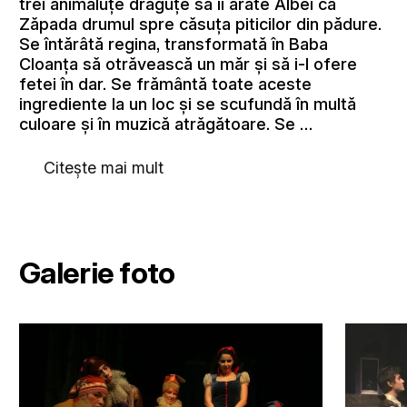
trei animăluţe drăguţe să îi arate Albei ca
Zăpada drumul spre căsuţa piticilor din pădure.
Se întărâtă regina, transformată în Baba
Cloanţa să otrăvească un măr şi să i-l ofere
fetei în dar. Se frământă toate aceste
ingrediente la un loc şi se scufundă în multă
culoare şi în muzică atrăgătoare. Se …
Citește mai mult
Galerie foto