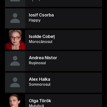
Iosif Csorba
Happy
Isolde Cobeţ
Morocănosul
Andrea Nistor
Ruşinosul
Alex Halka
Somnorosul
Olga Török
Mutulică