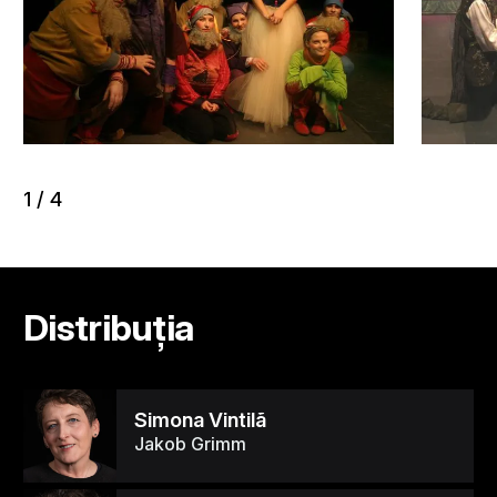
1
/
4
Distribuția
Simona Vintilã
Jakob Grimm