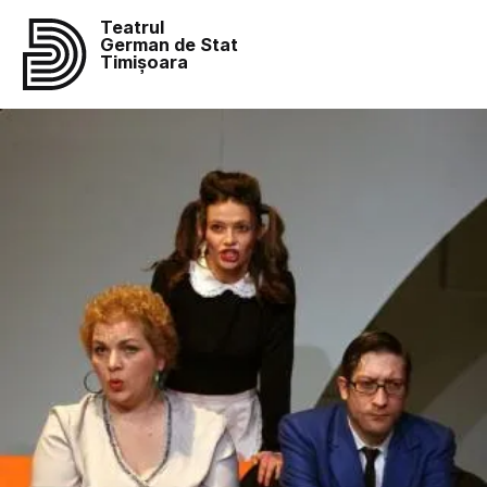
Teatrul
German de Stat
Timișoara