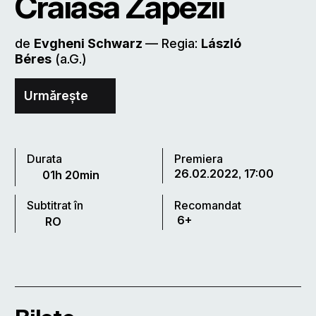
Crăiasa Zăpezii
de
Evgheni Schwarz
–– Regia:
László
Béres
(a.G.)
Urmărește
Durata
Premiera
26.02.2022, 17:00
01h 20min
Subtitrat în
Recomandat
6+
RO