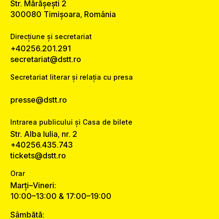
Str. Mărășești 2
300080 Timișoara, România
Direcțiune și secretariat
+40256.201.291
secretariat@dstt.ro
Secretariat literar și relația cu presa
presse@dstt.ro
Intrarea publicului și Casa de bilete
Str. Alba Iulia, nr. 2
+40256.435.743
tickets@dstt.ro
Orar
Marți–Vineri:
10:00–13:00 & 17:00–19:00
Sâmbătă: