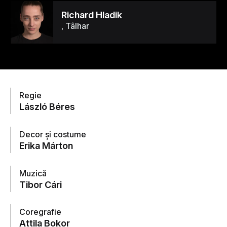
Richard Hladik
, Tâlhar
Regie
László Béres
Decor și costume
Erika Márton
Muzică
Tibor Cári
Coregrafie
Attila Bokor