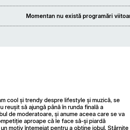
Momentan nu există programări viitoar
 cool şi trendy despre lifestyle şi muzică, se
u reuşit să ajungă până în runda finală a
 jobul de moderatoare, şi anume aceea care se va
ompetiţie aproape că le face să-şi piardă
un motiv întemeiat pentru a obţine jobul. Stârnite