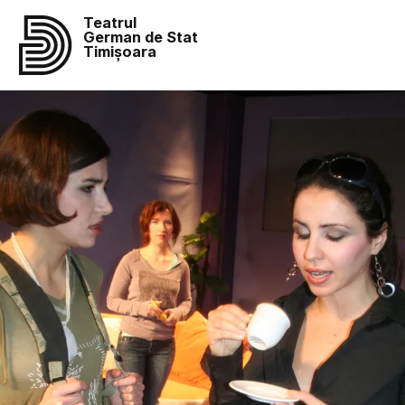
Teatrul
German de Stat
Timișoara