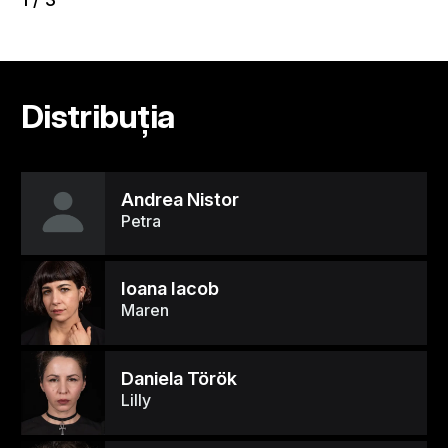
Distribuția
Andrea Nistor
Petra
Ioana Iacob
Maren
Daniela Török
Lilly