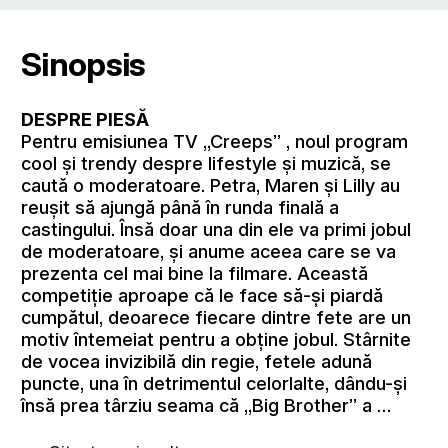
Sinopsis
DESPRE PIESĂ
Pentru emisiunea TV „Creeps” , noul program
cool şi trendy despre lifestyle şi muzică, se
caută o moderatoare. Petra, Maren şi Lilly au
reuşit să ajungă până în runda finală a
castingului. Însă doar una din ele va primi jobul
de moderatoare, şi anume aceea care se va
prezenta cel mai bine la filmare. Această
competiţie aproape că le face să-şi piardă
cumpătul, deoarece fiecare dintre fete are un
motiv întemeiat pentru a obţine jobul. Stârnite
de vocea invizibilă din regie, fetele adună
puncte, una în detrimentul celorlalte, dându-şi
însă prea târziu seama că „Big Brother” a …