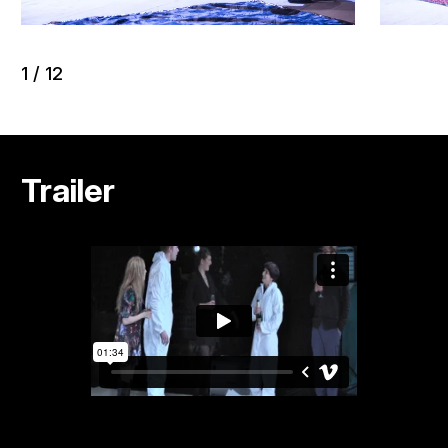
1
/
12
Trailer