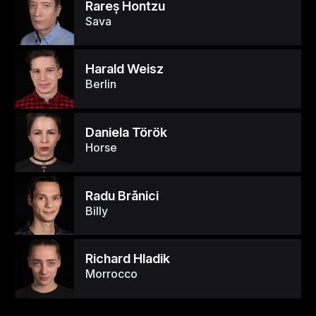
Rareş Hontzu
Sava
Harald Weisz
Berlin
Daniela Török
Horse
Radu Brănici
Billy
Richard Hladik
Morrocco