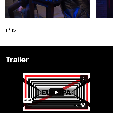
1
/
15
Trailer