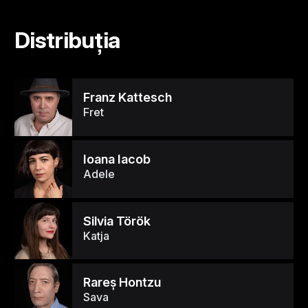
Distribuția
Franz Kattesch
Fret
Ioana Iacob
Adele
Silvia Török
Katja
Rareş Hontzu
Sava