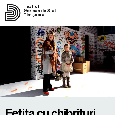
Teatrul
German de Stat
Timișoara
Fetița cu chibrituri