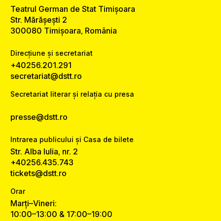
Teatrul German de Stat Timișoara
Str. Mărășești 2
300080 Timișoara, România
Direcțiune și secretariat
+40256.201.291
secretariat@dstt.ro
Secretariat literar și relația cu presa
presse@dstt.ro
Intrarea publicului și Casa de bilete
Str. Alba Iulia, nr. 2
+40256.435.743
tickets@dstt.ro
Orar
Marți–Vineri:
10:00–13:00 & 17:00–19:00