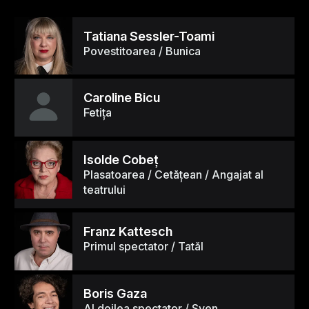
Tatiana Sessler-Toami
Povestitoarea / Bunica
Caroline Bicu
Fetița
Isolde Cobeţ
Plasatoarea / Cetățean / Angajat al
teatrului
Franz Kattesch
Primul spectator / Tatăl
Boris Gaza
Al doilea spectator / Sven