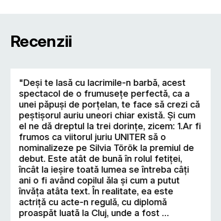
Recenzii
"Deşi te lasă cu lacrimile-n barbă, acest
spectacol de o frumuseţe perfectă, ca a
unei păpuşi de porţelan, te face să crezi că
peştişorul auriu uneori chiar există. Şi cum
el ne dă dreptul la trei dorinţe, zicem: 1.Ar fi
frumos ca viitorul juriu UNITER să o
nominalizeze pe Silvia Török la premiul de
debut. Este atât de bună în rolul fetiţei,
încât la ieşire toată lumea se întreba câţi
ani o fi având copilul ăla şi cum a putut
învăţa atâta text. În realitate, ea este
actriţă cu acte-n regulă, cu diplomă
proaspăt luată la Cluj, unde a fost …