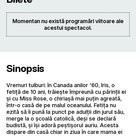
Momentan nu există programări viitoare ale
acestui spectacol.
Sinopsis
Vremuri tulburi: în Canada anilor '60, Iris, o
fetiţă de 10 ani, trăieşte împreună cu părinţii ei
şi cu Miss Rose, o chiriaşă mai puţin agreată,
într-o casă de pe malul oceanului. Fetiţa nu
ezită să îi pună la punct pe adulţii din jurul său,
merge la o şcoală catolică, deşi se declară
budistă, şi îşi adoră peştişorul auriu. Acesta
dispare din casă chiar in ziua în care mama ei