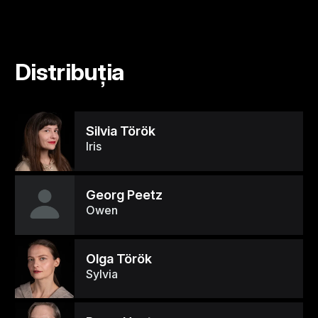
Distribuția
Silvia Török
Iris
Georg Peetz
Owen
Olga Török
Sylvia