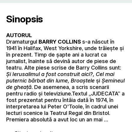
Sinopsis
AUTORUL
Dramaturgul
BARRY COLLINS
s-a născut în
1941 în Halifax, West Yorkshire, unde trăieşte şi
în prezent. Timp de şapte ani a lucrat ca
jurnalist, înainte să devină autor de piese de
teatru. Alte piese scrise de Barry Collins sunt:
Şi Ierusalimul a fost construit aici?, Cel mai
puternic bărbat din lume, Broaştele
şi
Şemineul
de gheaţă
. De asemenea, a scris scenarii
pentru radio şi televiziune.Textul „JUDECATA” a
fost prezentat pentru întâia dată în 1974, în
interpretarea lui Peter O'Toole, în cadrul unei
lecturi scenice la Teatrul Regal din Bristol.
Premiera absolută a avut loc un an mai …