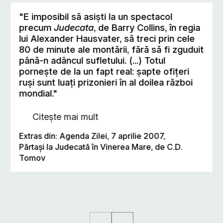
"E imposibil să asişti la un spectacol
precum
Judecata
, de Barry Collins, în regia
lui Alexander Hausvater, să treci prin cele
80 de minute ale montării, fără să fi zguduit
până-n adâncul sufletului. (...) Totul
porneşte de la un fapt real: şapte ofiţeri
ruşi sunt luaţi prizonieri în al doilea război
mondial."
Citește mai mult
Extras din: Agenda Zilei, 7 aprilie 2007,
Părtaşi la Judecată în Vinerea Mare, de C.D.
Tomov