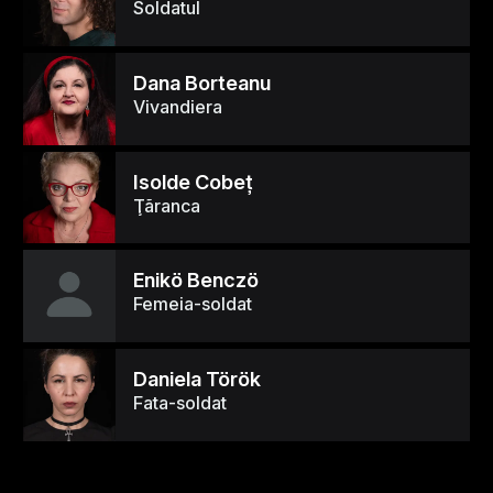
Soldatul
Dana Borteanu
Vivandiera
Isolde Cobeţ
Ţãranca
Enikö Benczö
Femeia-soldat
Daniela Török
Fata-soldat