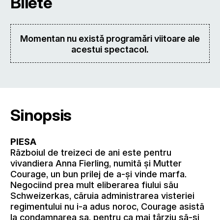
Bilete
Momentan nu există programări viitoare ale
acestui spectacol.
Sinopsis
PIESA
Rãzboiul de treizeci de ani este pentru
vivandiera Anna Fierling, numitã și Mutter
Courage, un bun prilej de a-și vinde marfa.
Negociind prea mult eliberarea fiului sãu
Schweizerkas, cãruia administrarea visteriei
regimentului nu i-a adus noroc, Courage asistã
la condamnarea sa, pentru ca mai târziu sã-și