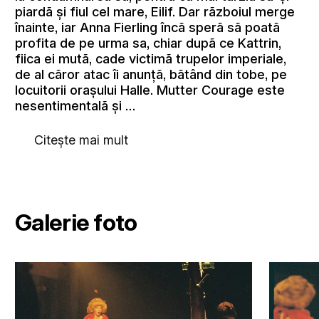
piardã și fiul cel mare, Eilif. Dar rãzboiul merge
înainte, iar Anna Fierling încã sperã sã poatã
profita de pe urma sa, chiar dupã ce Kattrin,
fiica ei mutã, cade victimã trupelor imperiale,
de al cãror atac îi anunțã, bãtând din tobe, pe
locuitorii orașului Halle. Mutter Courage este
nesentimentalã și …
Citește mai mult
Galerie foto