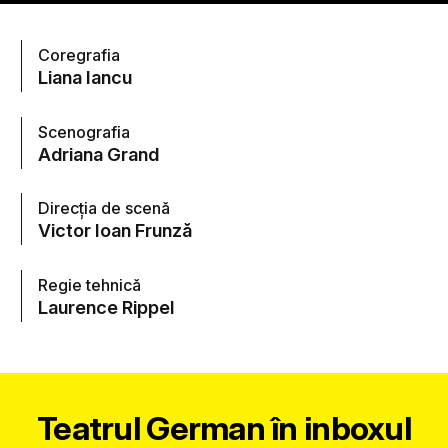
Coregrafia
Liana Iancu
Scenografia
Adriana Grand
Direcţia de scenă
Victor Ioan Frunză
Regie tehnică
Laurence Rippel
Teatrul German în inboxul