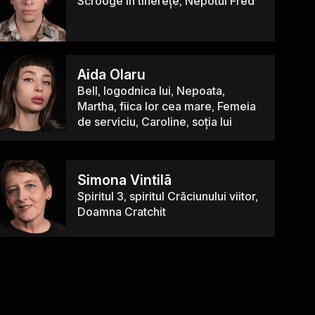
Scrooge în tinerețe, Nepotul Fred
Aida Olaru
Bell, logodnica lui, Nepoata,
Martha, fiica lor cea mare, Femeia
de serviciu, Caroline, soția lui
Simona Vintilã
Spiritul 3, spiritul Crăciunului viitor,
Doamna Cratchit