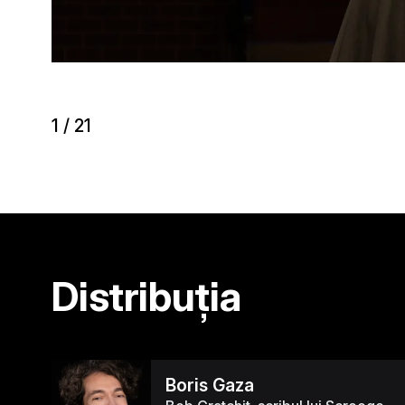
1
/
21
Distribuția
Boris Gaza