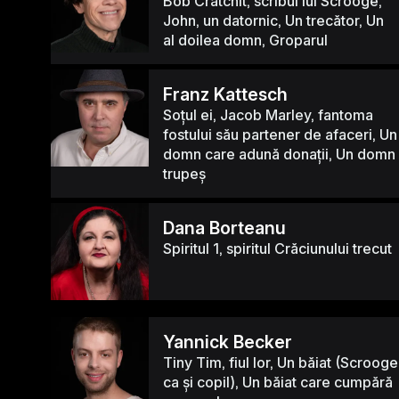
Bob Cratchit, scribul lui Scrooge,
John, un datornic, Un trecător, Un
al doilea domn, Groparul
Franz Kattesch
Soțul ei, Jacob Marley, fantoma
fostului său partener de afaceri, Un
domn care adună donații, Un domn
trupeș
Dana Borteanu
Spiritul 1, spiritul Crăciunului trecut
Yannick Becker
Tiny Tim, fiul lor, Un băiat (Scrooge
ca și copil), Un băiat care cumpără