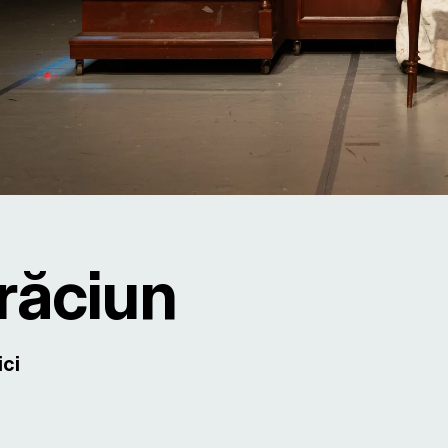
răciun
ici