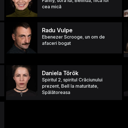
Fanny, sora lui, Belinda, fiica lor
cea mică
Radu Vulpe
Ebenezer Scrooge, un om de
afaceri bogat
Daniela Török
Spiritul 2, spiritul Crăciunului
prezent, Bell la maturitate,
Spălătoreasa