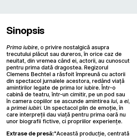
Sinopsis
Prima iubire
, o privire nostalgică asupra
trecutului plăcut sau dureros, în orice caz de
neuitat, din vremea când ei, actorii, au cunoscut
pentru prima dată dragostea. Regizorul
Clemens Bechtel a răsfoit împreună cu actorii
din spectacol jurnalele acestora, redând viaţă
amintirilor legate de prima lor iubire. Într-o
cabină de teatru, într-un cimitir, pe un pod sau
în camera copiilor se ascunde amintirea
lui
, a
ei
,
a
primei iubiri
. Un spectacol plin de emoţie, în
care interpreţii dau viaţă pentru prima oară nu
unor biografii fictive, ci propriilor experienţe.
Extrase de presă:
"Această producţie, centrată