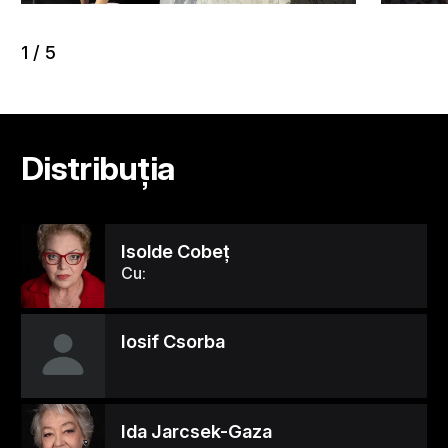
1
/
5
Distribuția
Isolde Cobeţ
Cu:
Iosif Csorba
Ida Jarcsek-Gaza