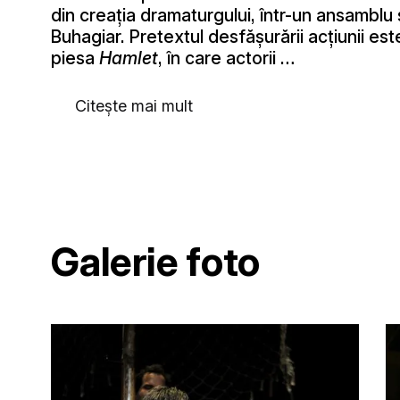
din creaţia dramaturgului, într-un ansamb
Buhagiar. Pretextul desfăşurării acţiunii est
piesa
Hamlet
, în care actorii …
Citește mai mult
Galerie foto