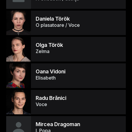
Daniela Török
O plasatoare / Voce
Olga Török
Zelma
Oana Vidoni
Elisabeth
Radu Brănici
Voce
Mircea Dragoman
I. Popa