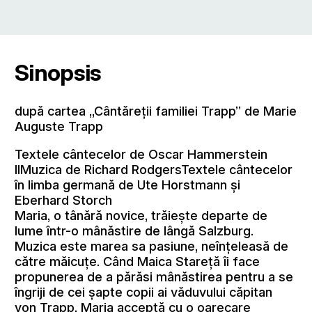
Sinopsis
după cartea „Cântăreţii familiei Trapp” de Marie
Auguste Trapp
Textele cântecelor de Oscar Hammerstein
IIMuzica de Richard RodgersTextele cântecelor
în limba germană de Ute Horstmann şi
Eberhard Storch
Maria, o tânără novice, trăieşte departe de
lume într-o mânăstire de lângă Salzburg.
Muzica este marea sa pasiune, neînţeleasă de
către măicuţe. Când Maica Stareţă îi face
propunerea de a părăsi mânăstirea pentru a se
îngriji de cei şapte copii ai văduvului căpitan
von Trapp, Maria acceptă cu o oarecare