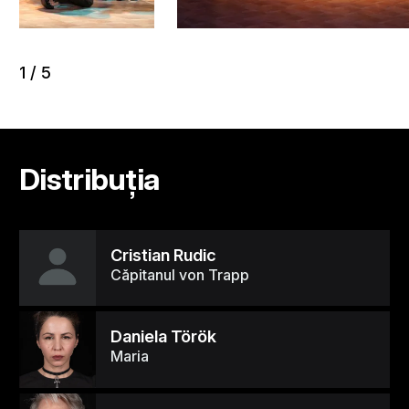
1
/
5
Distribuția
Cristian Rudic
Căpitanul von Trapp
Daniela Török
Maria