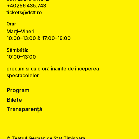
+40256.435.743
tickets@dstt.ro
Orar
Marți–Vineri:
10:00–13:00 & 17:00–19:00
Sâmbătă:
10:00–13:00
precum și cu o oră înainte de începerea
spectacolelor
Program
Bilete
Transparență
© Teatrul German de Stat Timișoara