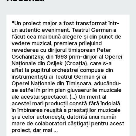
"Un proiect major a fost transformat într-
un autentic eveniment. Teatrul German a
făcut cea mai bună alegere şi din punct de
vedere muzical, premiera prilejuind
revederea cu dirijorul timişorean Peter
Oschanitzky, din 1993 prim-dirijor al Operei
Naţionale din Osijek (Croaţia), care s-a
aflat la pupitrul orchestrei compuse din
instrumentişti ai Teatrul German şi ai
Operei Naţionale din Timişoara, aducându-
se astfel în prim plan giuvaerurile muzicale
ale acestui spectacol. (...) Un merit al
acestei mari producţii constă fără îndoială
în îmbinarea reuşită a prestaţiilor muzicale
şi a celor actoriceşti, datorită unui număr
mare de colaboratori câştigaţi pentru acest
proiect, dar mai …