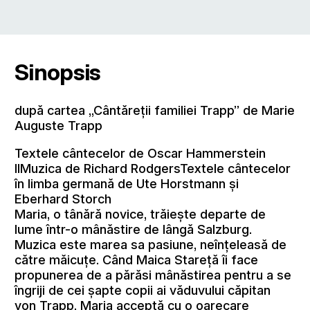
Sinopsis
după cartea „Cântăreţii familiei Trapp” de Marie
Auguste Trapp
Textele cântecelor de Oscar Hammerstein
IIMuzica de Richard RodgersTextele cântecelor
în limba germană de Ute Horstmann şi
Eberhard Storch
Maria, o tânără novice, trăieşte departe de
lume într-o mânăstire de lângă Salzburg.
Muzica este marea sa pasiune, neînţeleasă de
către măicuţe. Când Maica Stareţă îi face
propunerea de a părăsi mânăstirea pentru a se
îngriji de cei şapte copii ai văduvului căpitan
von Trapp, Maria acceptă cu o oarecare