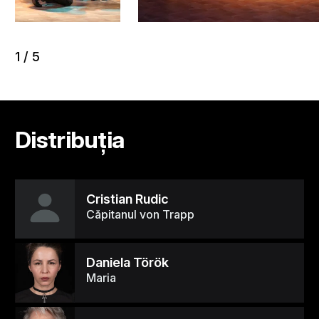
1
/
5
Distribuția
Cristian Rudic
Căpitanul von Trapp
Daniela Török
Maria