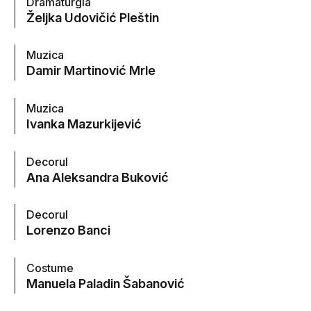
Dramaturgia
Željka Udovičić Pleštin
Muzica
Damir Martinović Mrle
Muzica
Ivanka Mazurkijević
Decorul
Ana Aleksandra Buković
Decorul
Lorenzo Banci
Costume
Manuela Paladin Šabanović