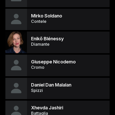
Mirko Soldano
Contele
Enikő Blénessy
Diamante
Giuseppe Nicodemo
Cromo
Daniel Dan Malalan
Spizzi
Xhevda Jashiri
Battaglia