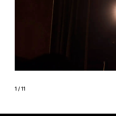
1
/
11