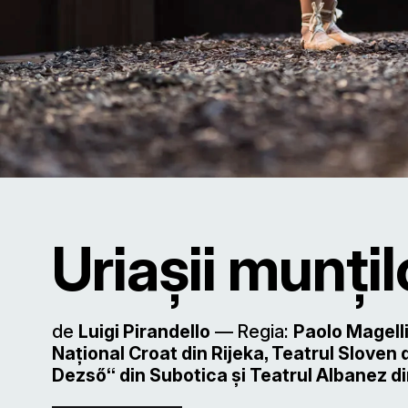
Uriașii munțil
de
Luigi Pirandello
–– Regia:
Paolo Magelli
Naţional Croat din Rijeka, Teatrul Sloven 
Dezső“ din Subotica şi Teatrul Albanez d