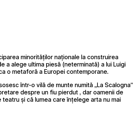
parea minorităților naționale la construirea
 a alege ultima piesă (neterminată) a lui Luigi
vi ca o metaforă a Europei contemporane.
 sosesc într-o vilă de munte numită „La Scalogna“
pretare despre un fiu pierdut , dar oamenii de
 teatru și că lumea care înțelege arta nu mai