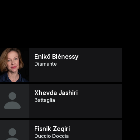
Enikő Blénessy
Diamante
Xhevda Jashiri
Battaglia
Fisnik Zeqiri
Duccio Doccia