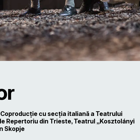
or
Coproducţie cu secţia italiană a Teatrului
de Repertoriu din Trieste, Teatrul „Kosztolányi
in Skopje