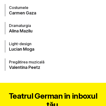
Costumele
Carmen Gaza
Dramaturgia
Alina Mazilu
Light-design
Lucian Moga
Pregătirea muzicală
Valentina Peetz
Teatrul German în inboxul
tău.