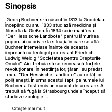
Sinopsis
Georg Büchner s-a născut în 1813 la Goddelau.
Începând cu anul 1833 studiază medicina şi
filosofia la Gießen. În 1834 scrie manifestul
"Der Hessische Landbote" pentru lămurirea
poporului cu privire la situaţia în care se află.
Büchner întemeiase înainte de aceasta
împreună cu teologul protestant Friedrich
Ludwig Weidig "Societatea pentru Drepturile
Omului". Aici trebuia să se reunească forţele
revoluţionare. În neştiinţa lor, ţăranii au predat
textul "Der Hessische Landbote" autorităţilor
poliţieneşti. În urma acestui fapt, pe numele lui
Büchner a fost emis un mandat de arestare. A
trebuit să fugă la Strasbourg unde a început să
studieze zoologie …
Citește mai mult