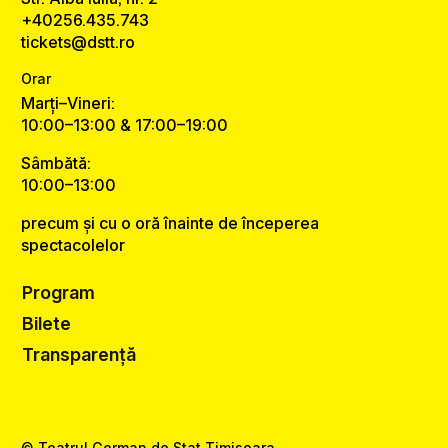
+40256.435.743
tickets@dstt.ro
Orar
Marți–Vineri:
10:00–13:00 & 17:00–19:00
Sâmbătă:
10:00–13:00
precum și cu o oră înainte de începerea
spectacolelor
Program
Bilete
Transparență
© Teatrul German de Stat Timișoara