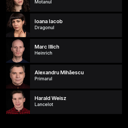
Motanul
Ioana Iacob
Dragonul
Marc Illich
Heinrich
Alexandru Mihăescu
Primarul
Harald Weisz
Lancelot