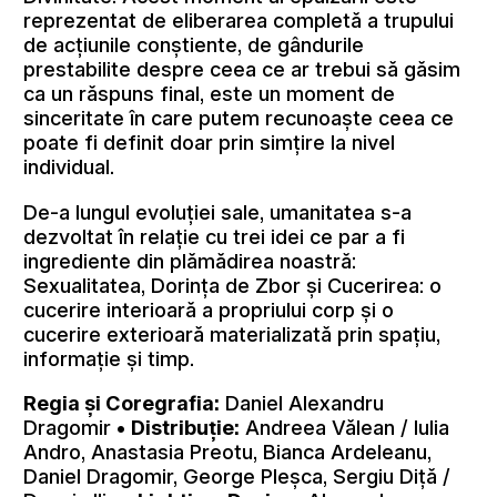
reprezentat de eliberarea completă a trupului
de acțiunile conștiente, de gândurile
prestabilite despre ceea ce ar trebui să găsim
ca un răspuns final, este un moment de
sinceritate în care putem recunoaște ceea ce
poate fi definit doar prin simțire la nivel
individual.
De-a lungul evoluției sale, umanitatea s-a
dezvoltat în relație cu trei idei ce par a fi
ingrediente din plămădirea noastră:
Sexualitatea, Dorința de Zbor și Cucerirea: o
cucerire interioară a propriului corp și o
cucerire exterioară materializată prin spațiu,
informație și timp.
Regia și Coregrafia:
Daniel Alexandru
Dragomir
•
Distribuție:
Andreea Vălean / Iulia
Andro, Anastasia Preotu, Bianca Ardeleanu,
Daniel Dragomir, George Pleșca, Sergiu Diță /