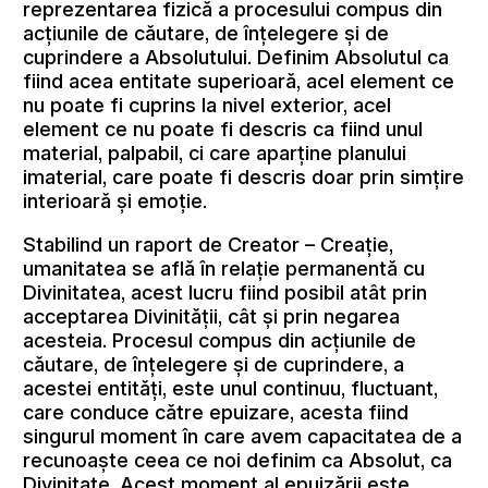
reprezentarea fizică a procesului compus din
acțiunile de căutare, de înțelegere și de
cuprindere a Absolutului. Definim Absolutul ca
fiind acea entitate superioară, acel element ce
nu poate fi cuprins la nivel exterior, acel
element ce nu poate fi descris ca fiind unul
material, palpabil, ci care aparține planului
imaterial, care poate fi descris doar prin simțire
interioară și emoție.
Stabilind un raport de Creator – Creație,
umanitatea se află în relație permanentă cu
Divinitatea, acest lucru fiind posibil atât prin
acceptarea Divinității, cât și prin negarea
acesteia. Procesul compus din acțiunile de
căutare, de înțelegere și de cuprindere, a
acestei entități, este unul continuu, fluctuant,
care conduce către epuizare, acesta fiind
singurul moment în care avem capacitatea de a
recunoaște ceea ce noi definim ca Absolut, ca
Divinitate. Acest moment al epuizării este