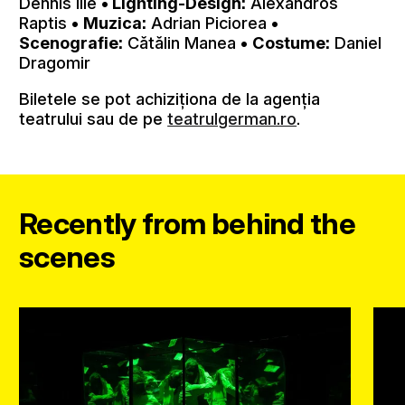
Dennis Ilie
• Lighting-Design:
Alexandros
Raptis
•
Muzica:
Adrian Piciorea
•
Scenografie:
Cătălin Manea
•
Costume:
Daniel
Dragomir
Biletele se pot achiziționa de la agenția
teatrului sau de pe
teatrulgerman.ro
.
Recently from behind the
scenes