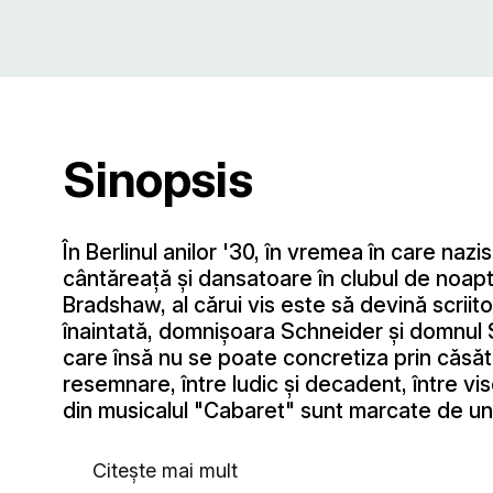
Sinopsis
În Berlinul anilor '30, în vremea în care naz
cântăreață şi dansatoare în clubul de noapt
Bradshaw, al cărui vis este să devină scriito
înaintată, domnişoara Schneider şi domnul S
care însă nu se poate concretiza prin căsăt
resemnare, între ludic și decadent, între vis
din musicalul "Cabaret" sunt marcate de un c
Citește mai mult