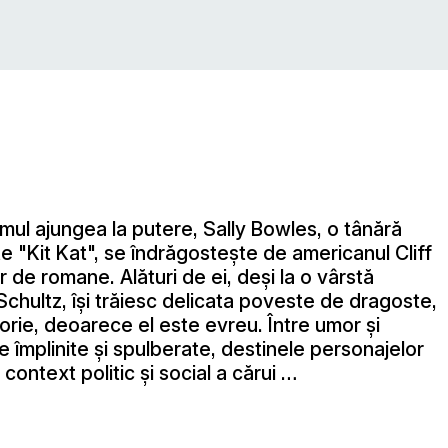
ismul ajungea la putere, Sally Bowles, o tânără
e "Kit Kat", se îndrăgostește de americanul Cliff
r de romane. Alături de ei, deşi la o vârstă
chultz, îşi trăiesc delicata poveste de dragoste,
orie, deoarece el este evreu. Între umor și
e împlinite și spulberate, destinele personajelor
ontext politic şi social a cărui …