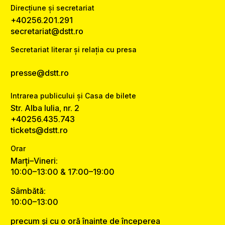
Direcțiune și secretariat
+40256.201.291
secretariat@dstt.ro
Secretariat literar și relația cu presa
presse@dstt.ro
Intrarea publicului și Casa de bilete
Str. Alba Iulia, nr. 2
+40256.435.743
tickets@dstt.ro
Orar
Marți–Vineri:
10:00–13:00 & 17:00–19:00
Sâmbătă:
10:00–13:00
precum și cu o oră înainte de începerea