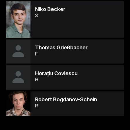
Niko Becker
S
Thomas Grießbacher
F
Horațiu Covlescu
H
Robert Bogdanov-Schein
R