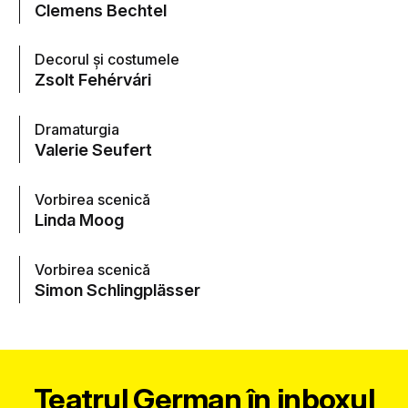
Clemens Bechtel
Decorul şi costumele
Zsolt Fehérvári
Dramaturgia
Valerie Seufert
Vorbirea scenică
Linda Moog
Vorbirea scenică
Simon Schlingplässer
Teatrul German în inboxul