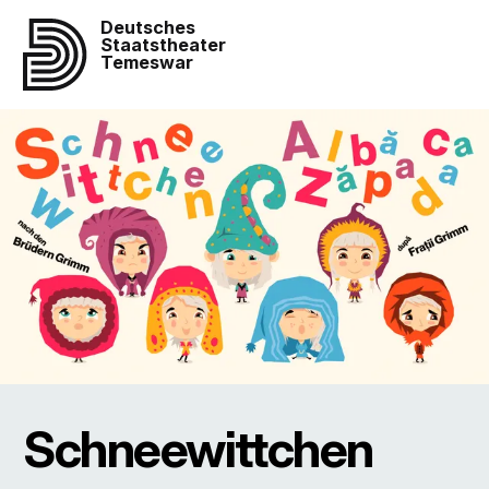
Deutsches
Staatstheater
Temeswar
Schneewittchen