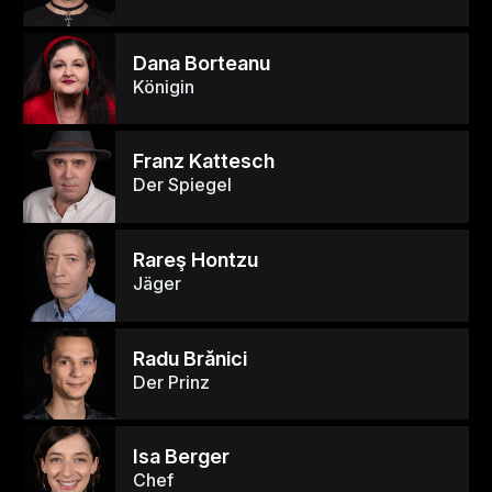
Dana Borteanu
Königin
Franz Kattesch
Der Spiegel
Rareş Hontzu
Jäger
Radu Brănici
Der Prinz
Isa Berger
Chef