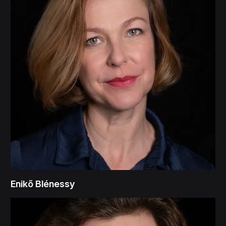
Enikő Blénessy