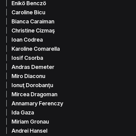
Enikö Benczö
Caroline Bicu
Bianca Caraiman
Christine Cizmaş
Ioan Codrea
Karoline Comarella
Iosif Csorba
Andras Demeter
Miro Diaconu
Ionuţ Dorobanţu
Mircea Dragoman
Annamary Ferenczy
Ida Gaza
Miriam Gronau
Andrei Hansel