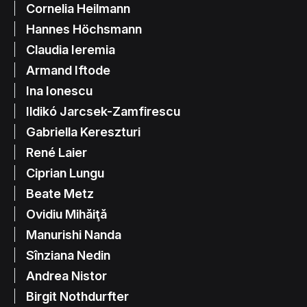
Cornelia Heilmann
Hannes Höchsmann
Claudia Ieremia
Armand Iftode
Ina Ionescu
Ildikó Jarcsek-Zamfirescu
Gabriella Kereszturi
René Laier
Ciprian Lungu
Beate Metz
Ovidiu Mihăiţă
Manurishi Nanda
Sînziana Nedin
Andrea Nistor
Birgit Nothdurfter