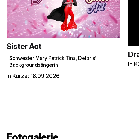
Sister Act
Dr
Schwester Mary Patrick,Tina, Deloris’
In K
Backgroundsängerin
In Kürze:
18.09.2026
Fotogalerie