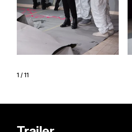
1
/
11
Trailer