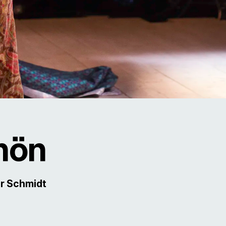
chön
r Schmidt