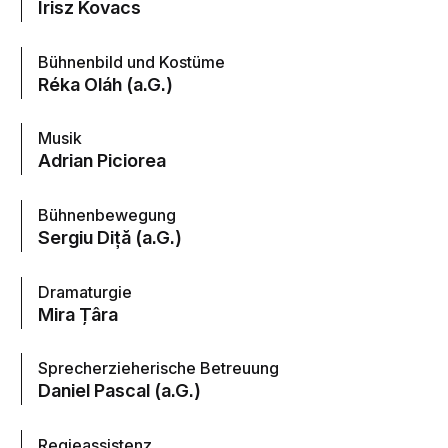
Irisz Kovacs
Bühnenbild und Kostüme
Réka Oláh (a.G.)
Musik
Adrian Piciorea
Bühnenbewegung
Sergiu Diță (a.G.)
Dramaturgie
Mira Țâra
Sprecherzieherische Betreuung
Daniel Pascal (a.G.)
Regieassistenz