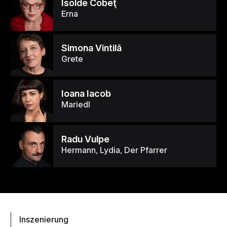
Isolde Cobeţ
Erna
Simona Vintilã
Grete
Ioana Iacob
Mariedl
Radu Vulpe
Hermann, Lydia, Der Pfarrer
Inszenierung