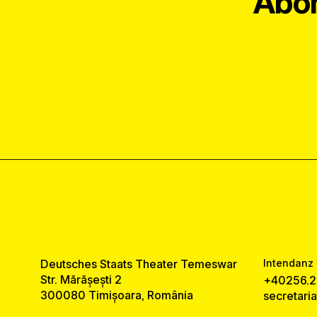
Abon
Deutsches Staats Theater Temeswar
Intendanz 
Str. Mărășești 2
+40256.2
300080 Timișoara, România
secretari