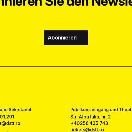
nieren Sie den Newsle
Abonnieren
und Sekretariat
Publikumseingang und Theat
01.291
Str. Alba Iulia, nr. 2
at@dstt.ro
+40256.435.743
tickets@dstt.ro